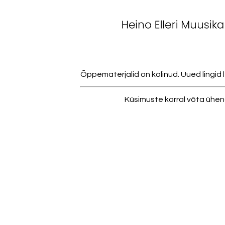
Õppematerjalid on kolinud. Uued lingid l
Küsimuste korral võta ühen