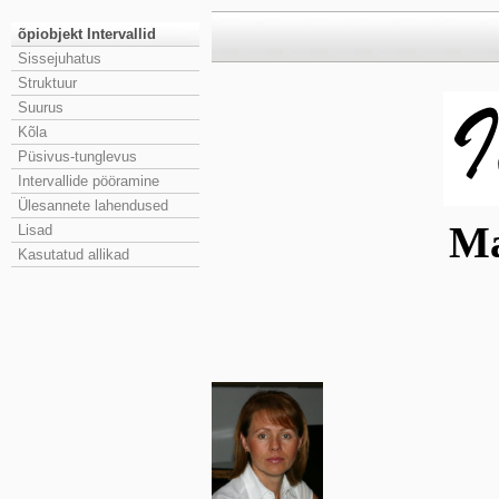
õpiobjekt Intervallid
Sissejuhatus
Struktuur
Suurus
Kõla
Püsivus-tunglevus
Intervallide pööramine
Ülesannete lahendused
Ma
Lisad
Kasutatud allikad