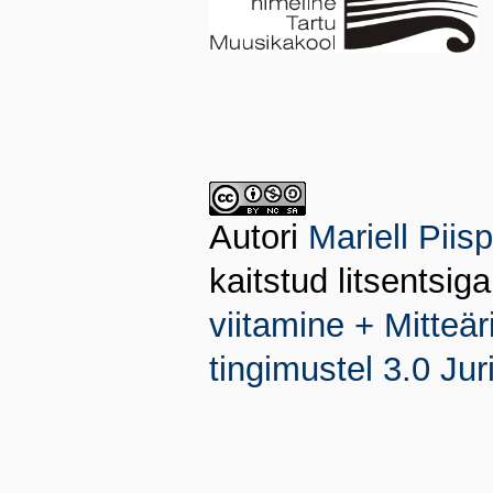
Autori
Mariell Piis
kaitstud litsentsig
viitamine + Mitte
tingimustel 3.0 Jur