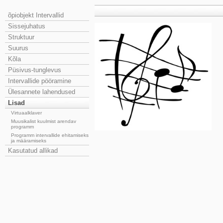
õpiobjekt Intervallid
Sissejuhatus
Struktuur
Suurus
Kõla
Püsivus-tunglevus
Intervallide pööramine
Ülesannete lahendused
Lisad
Virtuaalklaver
Muusikalist kuulmist arendav
programm
Programm intervallide ehitamiseks
ja määramiseks
Kasutatud allikad