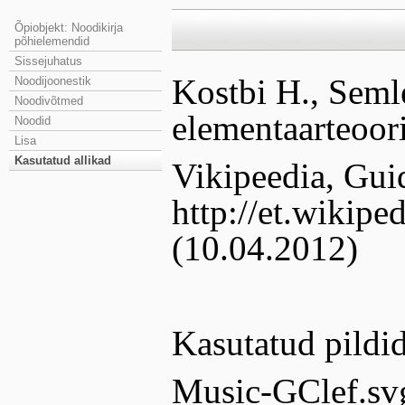
Õpiobjekt: Noodikirja
põhielemendid
Sissejuhatus
Kostbi H., Seml
Noodijoonestik
Noodivõtmed
elementaarteoori
Noodid
Lisa
Kasutatud allikad
Vikipeedia, Gui
http://et.wikip
(10.04.2012)
Kasutatud pildid
Music-GClef.sv