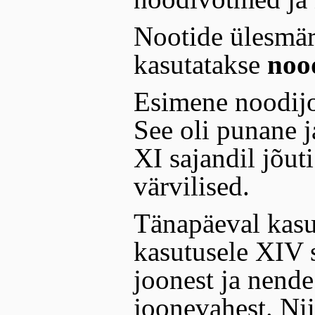
Nootide ülesmä
kasutatakse
noo
Esimene noodijoo
See oli punane 
XI sajandil jõut
värvilised.
Tänapäeval kasu
kasutusele XIV s
joonest ja nende
joonevahest. Nii