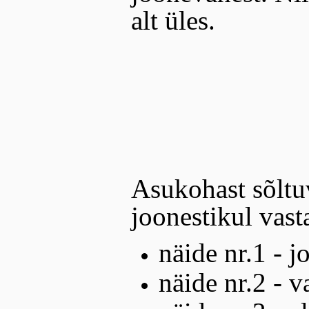
alt üles.
Asukohast sõltu
joonestikul vast
näide nr.1 - j
näide nr.2 - v