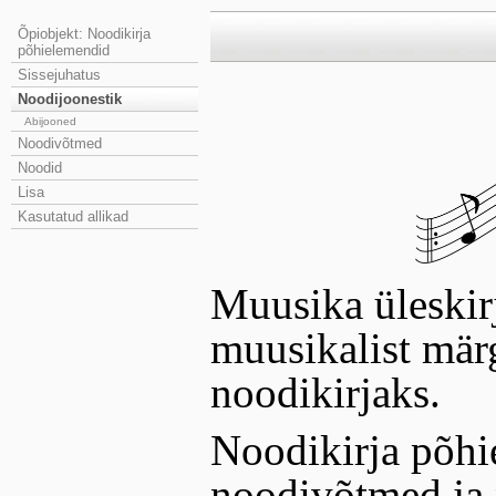
Õpiobjekt: Noodikirja
põhielemendid
Sissejuhatus
Noodijoonestik
Abijooned
Noodivõtmed
Noodid
Lisa
Kasutatud allikad
Muusika üleskir
muusikalist mär
noodikirjaks.
Noodikirja põhi
noodivõtmed ja 