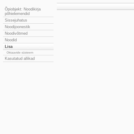
Õpiobjekt: Noodikirja
põhielemendid
Sissejuhatus
Noodijoonestik
Noodivõtmed
Noodid
Lisa
Oktaavide süsteem
Kasutatud allikad